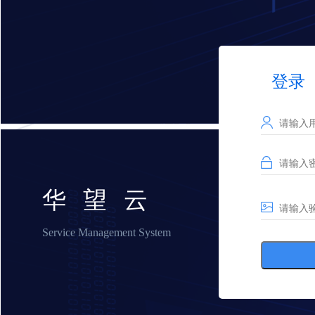
登录
华 望 云
Service Management System